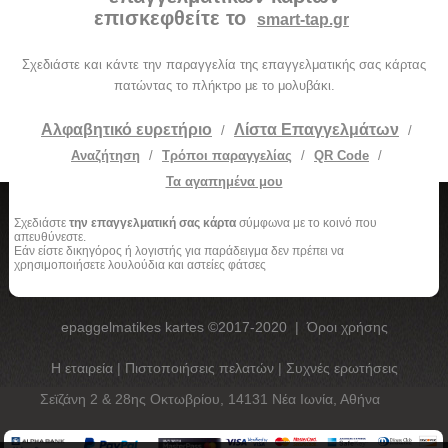
επισκεφθείτε το
smart-tap.gr
Σχεδιάστε και κάντε την παραγγελία της επαγγελματικής σας κάρτας
πατώντας το πλήκτρο με το μολυβάκι.
Αλφαβητικό ευρετήριο
Λίστα Επαγγελμάτων
/
/
Αναζήτηση
/
Τρόποι παραγγελίας
/
QR Code
/
Τα αγαπημένα μου
Σχεδιάστε
την επαγγελματική σας κάρτα
σύμφωνα με το κοινό που
απευθύνεστε.
Εάν είστε δικηγόρος ή λογιστής για παράδειγμα δεν πρέπει να
χρησιμοποιήσετε λουλούδια και αστείες φάτσες
epaggelmatikes kartes ©2017-2020
|
Όροι χρήσης
Η εταιρεία
|
Πιστοποιήσεις πελατών
|
Συχνές ερωτήσεις
Σεϊζάνη 2 & 28ης Οκτωβρίου, 14131 Νέα Ιωνία, Αθήνα