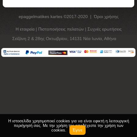
epaggelmatikes kartes ©2017-2020
|
Όροι χρήσης
Η εταιρεία
|
Πιστοποιήσεις πελατών
|
Συχνές ερωτήσεις
Σεϊζάνη 2 & 28ης Οκτωβρίου, 14131 Νέα Ιωνία, Αθήνα
Η ιστοσελίδα χρησιμοποιεί cookies για να είναι εφικτή η λειτουργική
περιήγησή σας. Με την χρήση της αποδέχεστε την χρήση των
cookies.
Έγινε