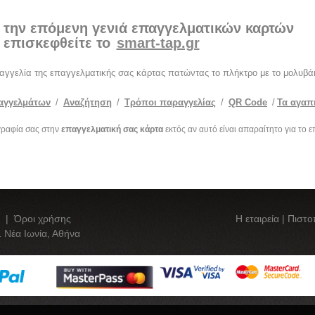
 την επόμενη γενιά επαγγελματικών καρτών
επισκεφθείτε το
smart-tap.gr
ραγγελία της επαγγελματικής σας κάρτας πατώντας το πλήκτρο με το μολυβάκ
αγγελμάτων
/
Αναζήτηση
/
Τρόποι παραγγελίας
/
QR Code
/
Τα αγαπ
γραφία σας στην
επαγγελματική σας κάρτα
εκτός αν αυτό είναι απαραίτητο για το 
|
Όροι χρήσης
Η εταιρεία
|
Πιστο
 Νέα Ιωνία, Αθήνα