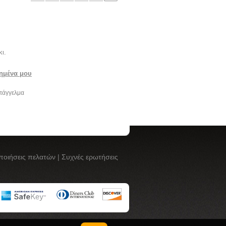
ι.
ημένα μου
επάγγελμα
ποιήσεις πελατών
|
Συχνές ερωτήσεις