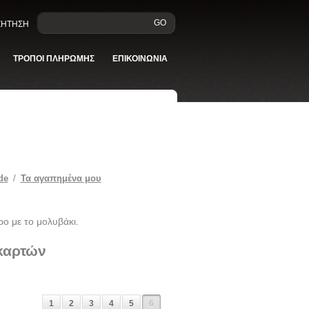
GO
ΑΖΗΤΗΣΗ
ΤΡΟΠΟΙ ΠΛΗΡΩΜΗΣ
ΕΠΙΚΟΙΝΩΝΙΑ
de
/
Τα αγαπημένα μου
ρο με το μολυβάκι.
 καρτών
1
2
3
4
5
6