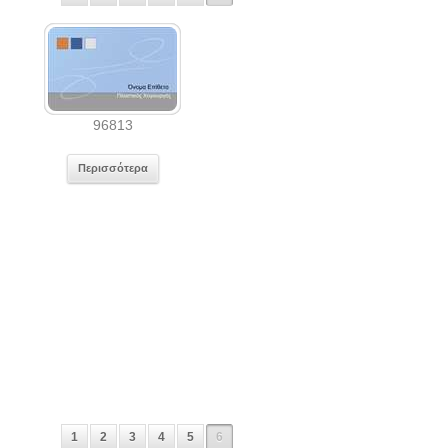
96813
Περισσότερα
1
2
3
4
5
6