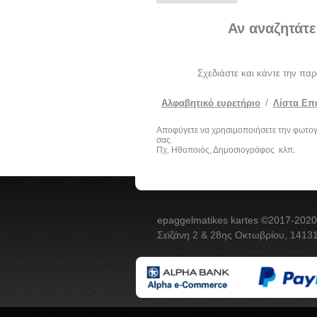
Αν αναζητάτε
Σχεδιάστε και κάντε την πα
Αλφαβητικό ευρετήριο
/
Λίστα Επ
Αποφύγετε να χρησιμοποιήσετε την φωτο
σας.
Πχ. Ηθοποιός, Δημοσιογράφος κλπ.
epaggelmatikes kartes ©2017-2020
Σεϊζάνη 2 & 28ης Οκτωβρίου, 14131