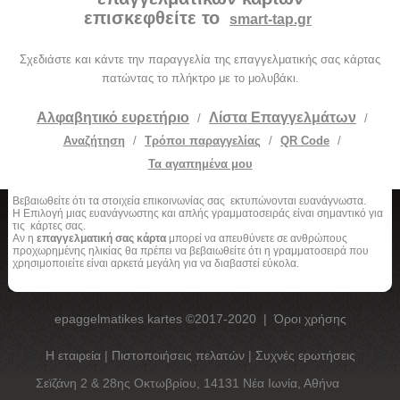
επισκεφθείτε το
smart-tap.gr
Σχεδιάστε και κάντε την παραγγελία της επαγγελματικής σας κάρτας
πατώντας το πλήκτρο με το μολυβάκι.
Αλφαβητικό ευρετήριο
Λίστα Επαγγελμάτων
/
/
Αναζήτηση
/
Τρόποι παραγγελίας
/
QR Code
/
Τα αγαπημένα μου
Βεβαιωθείτε ότι τα στοιχεία επικοινωνίας σας εκτυπώνονται ευανάγνωστα.
Η Επιλογή μιας ευανάγνωστης και απλής γραμματοσειράς είναι σημαντικό για
τις κάρτες σας.
Αν η
επαγγελματική σας κάρτα
μπορεί να απευθύνετε σε ανθρώπους
προχωρημένης ηλικίας θα πρέπει να βεβαιωθείτε ότι η γραμματοσειρά που
χρησιμοποιείτε είναι αρκετά μεγάλη για να διαβαστεί εύκολα.
epaggelmatikes kartes ©2017-2020
|
Όροι χρήσης
Η εταιρεία
|
Πιστοποιήσεις πελατών
|
Συχνές ερωτήσεις
Σεϊζάνη 2 & 28ης Οκτωβρίου, 14131 Νέα Ιωνία, Αθήνα