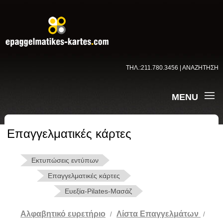
ΤΗΛ.:211.780.3456 | ΑΝΑΖΗΤΗΣΗ
MENU
Επαγγελματικές κάρτες
Εκτυπώσεις εντύπων
Επαγγελματικές κάρτες
Ευεξία-Pilates-Μασάζ
Αλφαβητικό ευρετήριο
Λίστα Επαγγελμάτων
/
/