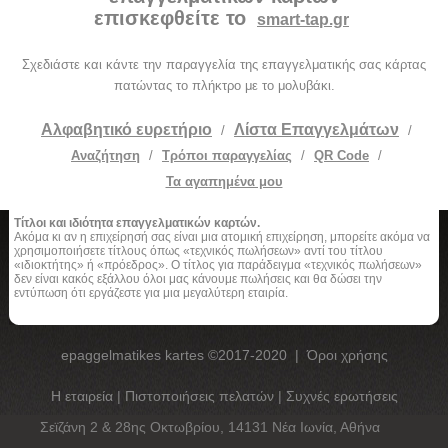
επισκεφθείτε το
smart-tap.gr
Σχεδιάστε και κάντε την παραγγελία της επαγγελματικής σας κάρτας
πατώντας το πλήκτρο με το μολυβάκι.
Αλφαβητικό ευρετήριο
Λίστα Επαγγελμάτων
/
/
Αναζήτηση
/
Τρόποι παραγγελίας
/
QR Code
/
Τα αγαπημένα μου
Τίτλοι και ιδιότητα επαγγελματικών καρτών.
Ακόμα κι αν η επιχείρησή σας είναι μια ατομική επιχείρηση, μπορείτε ακόμα να
χρησιμοποιήσετε τίτλους όπως «τεχνικός πωλήσεων» αντί του τίτλου
«ιδιοκτήτης» ή «πρόεδρος». Ο τίτλος για παράδειγμα «τεχνικός πωλήσεων»
δεν είναι κακός εξάλλου όλοι μας κάνουμε πωλήσεις και θα δώσει την
εντύπωση ότι εργάζεστε για μια μεγαλύτερη εταιρία.
epaggelmatikes kartes ©2017-2020
|
Όροι χρήσης
Η εταιρεία
|
Πιστοποιήσεις πελατών
|
Συχνές ερωτήσεις
Σεϊζάνη 2 & 28ης Οκτωβρίου, 14131 Νέα Ιωνία, Αθήνα