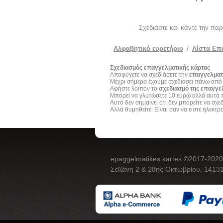
Σχεδιάστε και κάντε την πα
Αλφαβητικό ευρετήριο
/
Λίστα Επ
Σχεδιασμός επαγγελματικής κάρτας
Αποφύγετε να σχεδιάσετε την
επαγγελματ
Μέχρι σήμερα έχουμε σχεδιάσει πάνω απ
Αφήστε λοιπόν το
σχεδιασμό της επαγγελ
Μπορεί να γλυτώσετε 10 ευρώ αλλά αυτά π
Αυτό δεν σημαίνει ότι δεν μπορείτε να σχε
Αλλά θυμηθείτε: Είναι σαν να είστε ηλεκτρ
epaggelmatikes kartes ©2017-2020
Σεϊζάνη 2 & 28ης Οκτωβρίου, 14131