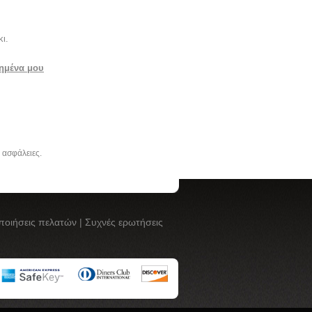
ι.
ημένα μου
ς ασφάλειες.
ποιήσεις πελατών
|
Συχνές ερωτήσεις