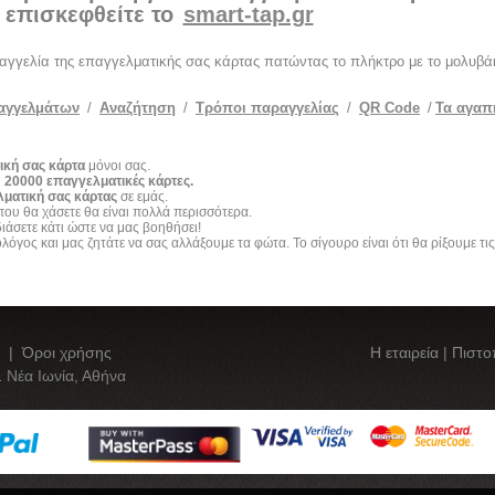
επισκεφθείτε το
smart-tap.gr
ραγγελία της επαγγελματικής σας κάρτας πατώντας το πλήκτρο με το μολυβάκ
αγγελμάτων
/
Αναζήτηση
/
Τρόποι παραγγελίας
/
QR Code
/
Τα αγαπ
ική σας κάρτα
μόνοι σας.
ό
20000 επαγγελματικές κάρτες.
ματική σας κάρτας
σε εμάς.
ου θα χάσετε θα είναι πολλά περισσότερα.
διάσετε κάτι ώστε να μας βοηθήσει!
ολόγος και μας ζητάτε να σας αλλάξουμε τα φώτα. Το σίγουρο είναι ότι θα ρίξουμε τι
|
Όροι χρήσης
Η εταιρεία
|
Πιστο
 Νέα Ιωνία, Αθήνα