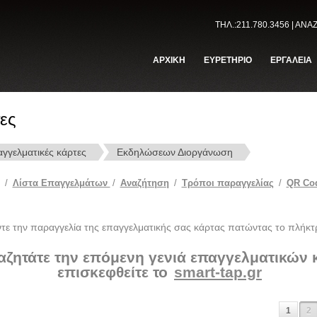
ΤΗΛ.:211.780.3456 | ΑΝ
ΑΡΧΙΚΗ
ΕΥΡΕΤΗΡΙΟ
ΕΡΓΑΛΕΙΑ
ες
γγελματικές κάρτες
Εκδηλώσεων Διοργάνωση
/
Λίστα Επαγγελμάτων
/
Αναζήτηση
/
Tρόποι παραγγελίας
/
QR Co
ντε την παραγγελία της επαγγελματικής σας κάρτας πατώντας το πλήκτ
αζητάτε την επόμενη γενιά επαγγελματικών
επισκεφθείτε το
smart-tap.gr
1
2