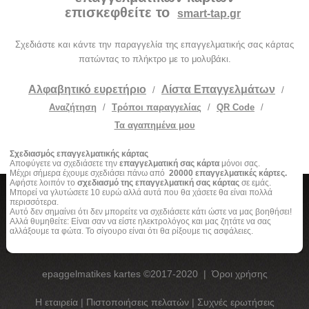
επισκεφθείτε το
smart-tap.gr
Σχεδιάστε και κάντε την παραγγελία της επαγγελματικής σας κάρτας
πατώντας το πλήκτρο με το μολυβάκι.
Αλφαβητικό ευρετήριο
Λίστα Επαγγελμάτων
/
/
Αναζήτηση
/
Τρόποι παραγγελίας
/
QR Code
/
Τα αγαπημένα μου
Σχεδιασμός επαγγελματικής κάρτας
Αποφύγετε να σχεδιάσετε την
επαγγελματική σας κάρτα
μόνοι σας.
Μέχρι σήμερα έχουμε σχεδιάσει πάνω από
20000 επαγγελματικές κάρτες.
Αφήστε λοιπόν το
σχεδιασμό της επαγγελματική σας κάρτας
σε εμάς.
Μπορεί να γλυτώσετε 10 ευρώ αλλά αυτά που θα χάσετε θα είναι πολλά
περισσότερα.
Αυτό δεν σημαίνει ότι δεν μπορείτε να σχεδιάσετε κάτι ώστε να μας βοηθήσει!
Αλλά θυμηθείτε: Είναι σαν να είστε ηλεκτρολόγος και μας ζητάτε να σας
αλλάξουμε τα φώτα. Το σίγουρο είναι ότι θα ρίξουμε τις ασφάλειες.
epaggelmatikes kartes ©2017-2020
|
Όροι χρήσης
Η εταιρεία
|
Πιστοποιήσεις πελατών
|
Συχνές ερωτήσεις