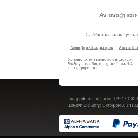
Αν αναζητάτε
Σχεδιάστε και κάντε την πα
Αλφαβητικό ευρετήριο
/
Λίστα Επ
Χρησιμοποιήστε καλής ποιότητας χαρτί.
Ψάξτε για το είδος του χαρτιού που θέλετε
που χρησιμοποιείτε.
epaggelmatikes kartes ©2017-2020
Σεϊζάνη 2 & 28ης Οκτωβρίου, 14131