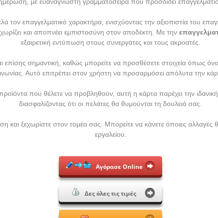
ημέρωση, με ευανάγνωστη γραμματοσειρά που προσδίδει επαγγελματι
κλά τον επαγγελματικό χαρακτήρα, ενισχύοντας την αξιοπιστία του επα
εχωρίζει και αποπνέει εμπιστοσύνη στον αποδέκτη. Με την
επαγγελματ
εξαιρετική εντύπωση στους συνεργάτες και τους ακροατές.
ναι επίσης σημαντική, καθώς μπορείτε να προσθέσετε στοιχεία όπως όν
ινωνίας. Αυτό επιτρέπει στον χρήστη να προσαρμόσει απόλυτα την κάρτ
ή προϊόντα που θέλετε να προβληθούν, αυτή η κάρτα παρέχει την ιδανική
διασφαλίζοντας ότι οι πελάτες θα θυμούνται τη δουλειά σας.
ση και ξεχωρίστε στον τομέα σας. Μπορείτε να κάνετε όποιες αλλαγές θ
εργαλείου.
Αγόρασε Online
Δες όλες τις τιμές