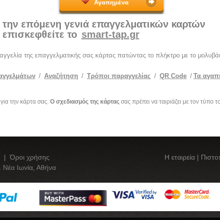
Αγαπημένα
 την επόμενη γενιά επαγγελματικών καρτών
επισκεφθείτε το
smart-tap.gr
ραγγελία της επαγγελματικής σας κάρτας πατώντας το πλήκτρο με το μολυβάκ
αγγελμάτων
/
Αναζήτηση
/
Τρόποι παραγγελίας
/
QR Code
/
Τα αγαπ
 για την κάρτα σας.
Ο σχεδιασμός της κάρτας
σας πρέπει να ταιριάζει με τον τύπο τ
|
Όροι χρήσης
Η εταιρεία
|
Πιστο
 Νέα Ιωνία, Αθήνα