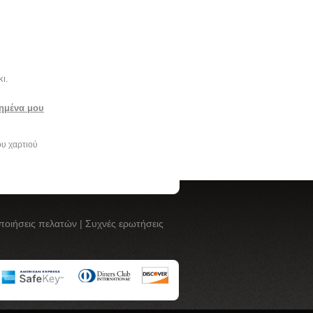
ι.
ημένα μου
ου χαρτιού
ποιήσεις πελατών
|
Συχνές ερωτήσεις