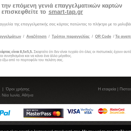
 την επόμενη γενιά επαγγελματικών καρτών
επισκεφθείτε το
smart-tap.gr
ραγγελία της επαγγελματικής σας κάρτας πατώντας το πλήκτρο με το μολυβάκ
αγγελμάτων
/
Αναζήτηση
/
Τρόποι παραγγελίας
/
QR Code
/
Τα αγαπ
άρτας είναι 8,5x5,5.
Σκεφτείτε ότι δεν είναι τυχαίο ότι όλες οι πιστωτικές έχουν αυτ
τα συνηθισμένα και να κάνει ένα άλλο μέγεθος.
α έξω από το πορτοφόλι του πελάτη σας.
|
Όροι χρήσης
Η εταιρεία
|
Πιστο
 Νέα Ιωνία, Αθήνα