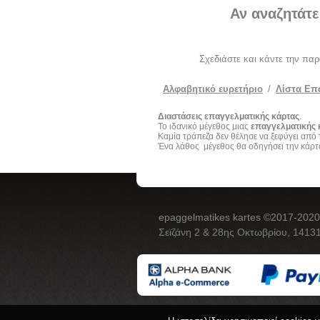
Αν αναζητάτε
Σχεδιάστε και κάντε την πα
Αλφαβητικό ευρετήριο
/
Λίστα Επ
Διαστάσεις επαγγελματικής κάρτας
.
Το ιδανικό μέγεθος μιας
επαγγελματικής κ
Καμία τράπεζα δεν θέλησε να ξεφύγει από 
Ένα λάθος μέγεθος θα οδηγήσει την κάρτ
epaggelmatikes kartes ©2017-2020
Σεϊζάνη 2 & 28ης Οκτωβρίου, 14131