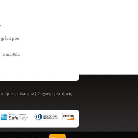
ι.
ημένα μου
ό το μέγεθος.
ποιήσεις πελατών
|
Συχνές ερωτήσεις