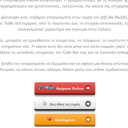
αγγελματισμού και εμπιστοσύνης, ενισχύοντας την εικόνα της επιχείρη
 φιλοσοφία ενός σοβαρού επαγγελματία στον τομέα του [b]Cafe Bar[/b],
. Κάθε λεπτομέρεια, από το λογότυπο έως τα στοιχεία επικοινωνίας, έχ
επαγγελματικό χαρακτήρα και σιγουριά στον πελάτη.
ς, μπορείτε να προσθέσετε το όνομά σας, το τηλέφωνο, το λογότυπο ή 
πηρεσιών σας. Η κάρτα αυτή δεν είναι μόνο ένα απλό κομμάτι χαρτί, α
άλλει τις μοναδικές υπηρεσίες του Cafe Bar σας και να προκαλεί ενδια
οηθά τον επαγγελματία να ξεχωρίσει και να αφήσει μια θετική εντύπω
Μπορείτε να κάνετε όποιες αλλαγές θέλετε μέσω του online σχεδιαστικού
Αγόρασε Online
Δες όλες τις τιμές
Αγαπημένα