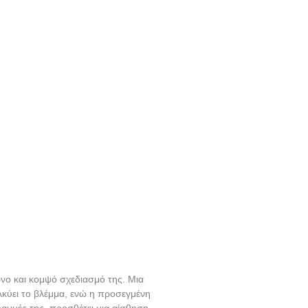
ρνο και κομψό σχεδιασμό της. Μια
κύει το βλέμμα, ενώ η προσεγμένη
ραμμές της, προσθέτει μια αίσθηση