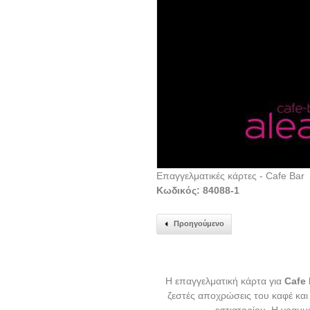
Επαγγελματικές κάρτες - Cafe Bar
Κωδικός: 84088-1
Προηγούμενο
Η επαγγελματική κάρτα για
Cafe 
ζεστές αποχρώσεις του καφέ και 
εστιατορίου. Η γραμμ