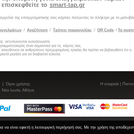
επισκεφθείτε το
smart-tap.gr
ραγγελία της επαγγελματικής σας κάρτας πατώντας το πλήκτρο με το μολυβάκ
αγγελμάτων
/
Αναζήτηση
/
Τρόποι παραγγελίας
/
QR Code
/
Τα αγαπ
 σας εκτυπώνονται ευανάγνωστα.
ραμματοσειράς είναι σημαντικό για τις κάρτες σας.
 απευθύνετε σε ανθρώπους προχωρημένης ηλικίας θα πρέπει να βεβαιωθείτε ότι η
ρκετά μεγάλη για να διαβαστεί εύκολα.
|
Όροι χρήσης
Η εταιρεία
|
Πιστο
 Νέα Ιωνία, Αθήνα
για να είναι εφικτή η λειτουργική περιήγησή σας. Με την χρήση της αποδέχεσ