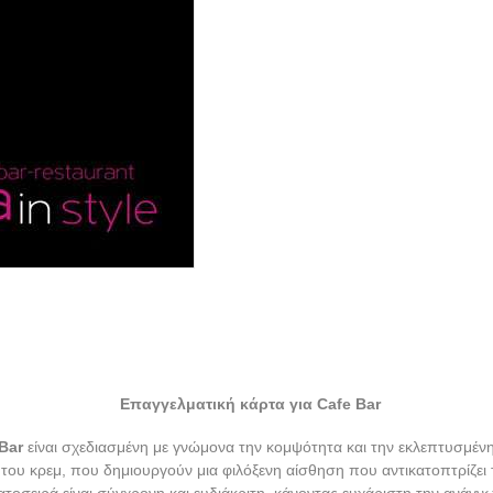
Επαγγελματική κάρτα για Cafe Bar
Bar
είναι σχεδιασμένη με γνώμονα την κομψότητα και την εκλεπτυσμένη
του κρεμ, που δημιουργούν μια φιλόξενη αίσθηση που αντικατοπτρίζει 
ατοσειρά είναι σύγχρονη και ευδιάκριτη, κάνοντας ευχάριστη την ανάγν