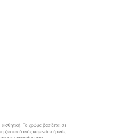
 αισθητική. Το χρώμα βασίζεται σε
τη ζεστασιά ενός καφενείου ή ενός
ωση των στοιχείων σας.