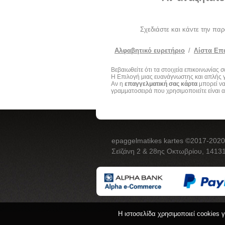
Σχεδιάστε και κάντε την πα
Αλφαβητικό ευρετήριο
/
Λίστα Επ
Βεβαιωθείτε ότι τα στοιχεία επικοινωνίας
Η Επιλογή μιας ευανάγνωστης και απλής γ
Αν η
επαγγελματική σας κάρτα
μπορεί να
γραμματοσειρά που χρησιμοποιείτε είναι α
epaggelmatikes kartes ©2017-2020
Σεϊζάνη 2 & 28ης Οκτωβρίου, 14131
Η ιστοσελίδα χρησιμοποιεί cookies 