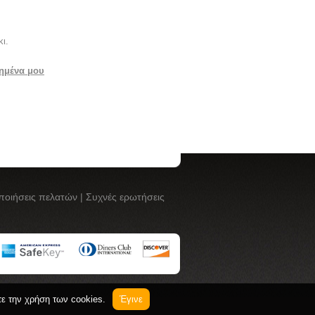
ι.
ημένα μου
ποιήσεις πελατών
|
Συχνές ερωτήσεις
τε την χρήση των cookies.
Έγινε