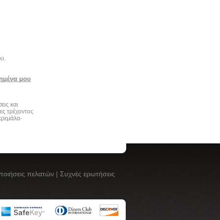
ι.
ημένα μου
εις και
ες τρέχοντος
κρεμάλα-
ποιήσεις πελατών
|
Συχνές ερωτήσεις