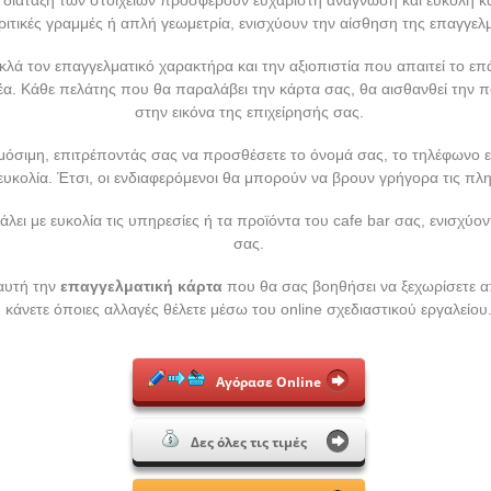
ιτικές γραμμές ή απλή γεωμετρία, ενισχύουν την αίσθηση της επαγγελ
κλά τον επαγγελματικό χαρακτήρα και την αξιοπιστία που απαιτεί το ε
έα. Κάθε πελάτης που θα παραλάβει την κάρτα σας, θα αισθανθεί την π
στην εικόνα της επιχείρησής σας.
όσιμη, επιτρέποντάς σας να προσθέσετε το όνομά σας, το τηλέφωνο ε
ευκολία. Έτσι, οι ενδιαφερόμενοι θα μπορούν να βρουν γρήγορα τις πλη
λει με ευκολία τις υπηρεσίες ή τα προϊόντα του cafe bar σας, ενισχύον
σας.
αυτή την
επαγγελματική κάρτα
που θα σας βοηθήσει να ξεχωρίσετε α
κάνετε όποιες αλλαγές θέλετε μέσω του online σχεδιαστικού εργαλείου
Αγόρασε Online
Δες όλες τις τιμές