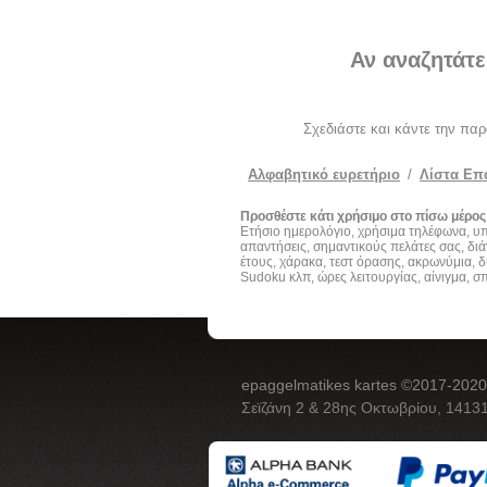
Αν αναζητάτε
Σχεδιάστε και κάντε την πα
Αλφαβητικό ευρετήριο
/
Λίστα Επ
Προσθέστε κάτι χρήσιμο στο πίσω μέρος
Ετήσιο ημερολόγιο, χρήσιμα τηλέφωνα, υ
απαντήσεις, σημαντικούς πελάτες σας, διά
έτους, χάρακα, τεστ όρασης, ακρωνύμια, δ
Sudoku κλπ, ώρες λειτουργίας, αίνιγμα, σ
epaggelmatikes kartes ©2017-2020
Σεϊζάνη 2 & 28ης Οκτωβρίου, 14131