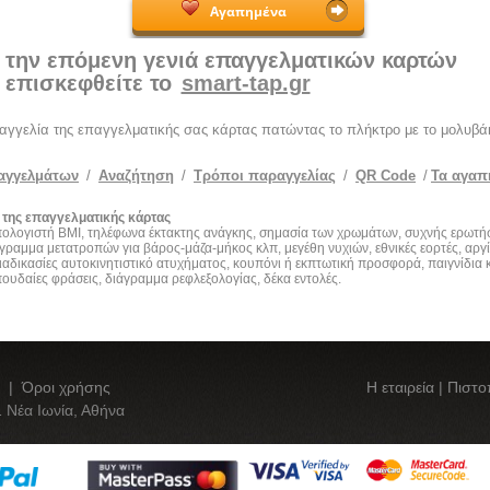
Αγαπημένα
 την επόμενη γενιά επαγγελματικών καρτών
επισκεφθείτε το
smart-tap.gr
ραγγελία της επαγγελματικής σας κάρτας πατώντας το πλήκτρο με το μολυβάκ
αγγελμάτων
/
Αναζήτηση
/
Τρόποι παραγγελίας
/
QR Code
/
Τα αγαπ
 της επαγγελματικής κάρτας
πολογιστή BMI, τηλέφωνα έκτακτης ανάγκης, σημασία των χρωμάτων, συχνής ερωτήσ
γραμμα μετατροπών για βάρος-μάζα-μήκος κλπ, μεγέθη νυχιών, εθνικές εορτές, αργί
ιαδικασίες αυτοκινητιστικό ατυχήματος, κουπόνι ή εκπτωτική προσφορά, παιγνίδια 
πουδαίες φράσεις, διάγραμμα ρεφλεξολογίας, δέκα εντολές.
|
Όροι χρήσης
Η εταιρεία
|
Πιστο
 Νέα Ιωνία, Αθήνα