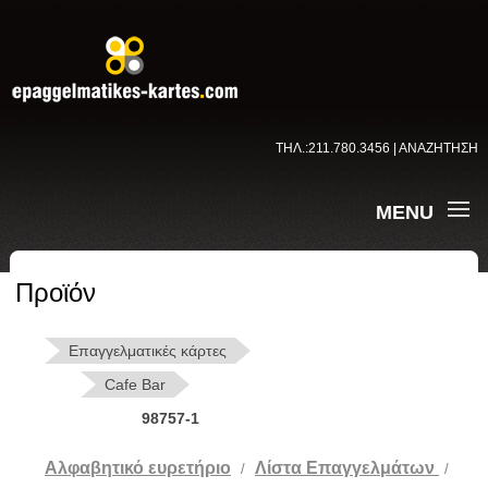
ΤΗΛ.:211.780.3456 | ΑΝΑΖΗΤΗΣΗ
MENU
Προϊόν
Επαγγελματικές κάρτες
Cafe Bar
98757-1
Αλφαβητικό ευρετήριο
Λίστα Επαγγελμάτων
/
/