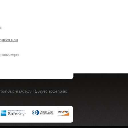
ι.
ημένα μου
πικοινωνήσει
ποιήσεις πελατών
|
Συχνές ερωτήσεις