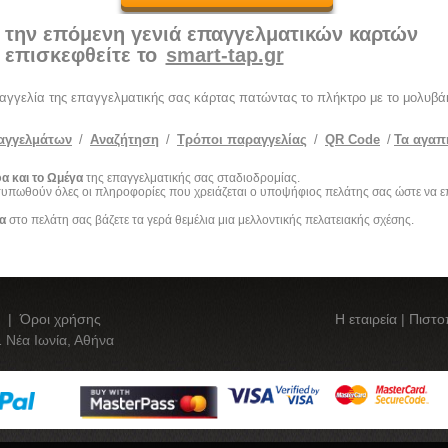
 την επόμενη γενιά επαγγελματικών καρτών
επισκεφθείτε το
smart-tap.gr
ραγγελία της επαγγελματικής σας κάρτας πατώντας το πλήκτρο με το μολυβάκ
αγγελμάτων
/
Αναζήτηση
/
Τρόποι παραγγελίας
/
QR Code
/
Τα αγαπ
α και το Ωμέγα
της επαγγελματικής σας σταδιοδρομίας.
οτυπωθούν όλες οι πληροφορίες που χρειάζεται ο υποψήφιος πελάτης σας ώστε να ε
α
στο πελάτη σας βάζετε τα γερά θεμέλια μια μελλοντικής πελατειακής σχέσης.
|
Όροι χρήσης
Η εταιρεία
|
Πιστο
 Νέα Ιωνία, Αθήνα