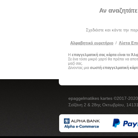
Αν αναζητάτε
Σχεδιάστε και κάντε την πα
Αλφαβητικό ευρετήριο
/
Λίστα Επ
Η
επαγγελματική σας κάρτα είναι το Άλφ
Σε ένα τόσο μικρό χαρτί θα πρέπει να απ
μαζί σας.
Δίνοντας μια
σωστή επαγγελματική κάρτ
epaggelmatikes kartes ©2017-2020
Σεϊζάνη 2 & 28ης Οκτωβρίου, 14131