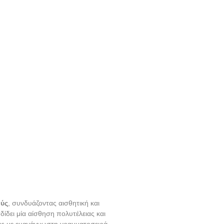
ούς
, συνδυάζοντας αισθητική και
δει μία αίσθηση πολυτέλειας και
σας με ευανάγνωστη γραμματοσειρά,