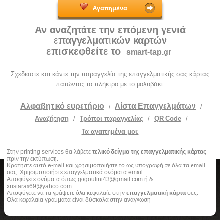
Αγαπημένα
Αν αναζητάτε την επόμενη γενιά
επαγγελματικών καρτών
επισκεφθείτε το
smart-tap.gr
Σχεδιάστε και κάντε την παραγγελία της επαγγελματικής σας κάρτας
πατώντας το πλήκτρο με το μολυβάκι.
Αλφαβητικό ευρετήριο
Λίστα Επαγγελμάτων
/
/
Αναζήτηση
/
Τρόποι παραγγελίας
/
QR Code
/
Τα αγαπημένα μου
Στην printing services θα λάβετε
τελικό δείγμα της επαγγελματικής κάρτας
πριν την εκτύπωση.
Κρατήστε αυτό e-mail και χρησιμοποιήστε το ως υπογραφή σε όλα τα email
σας. Χρησιμοποιήστε επαγγελματικά ονόματα email.
Αποφύγετε ονόματα όπως
gogoulini43@gmail.com
ή &
xristaras69@yahoo.com
Αποφύγετε να τα γράψετε όλα κεφαλαία στην
επαγγελματική κάρτα
σας.
Όλα κεφαλαία γράμματα είναι δύσκολα στην ανάγνωση