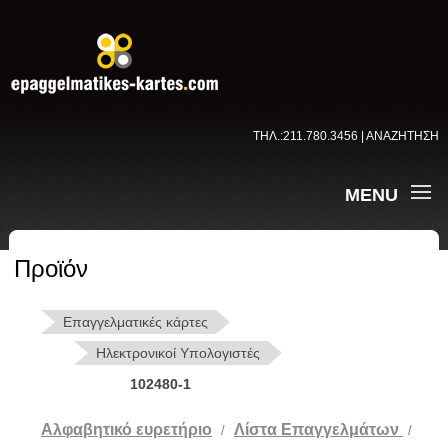
ΤΗΛ.:211.780.3456 | ΑΝΑΖΗΤΗΣΗ
MENU
Προϊόν
Επαγγελματικές κάρτες
Ηλεκτρονικοί Υπολογιστές
102480-1
Αλφαβητικό ευρετήριο
Λίστα Επαγγελμάτων
/
/