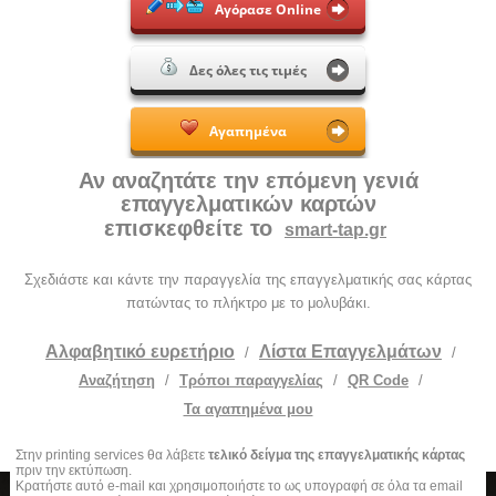
Αγόρασε Online
Δες όλες τις τιμές
Αγαπημένα
Αν αναζητάτε την επόμενη γενιά
επαγγελματικών καρτών
επισκεφθείτε το
smart-tap.gr
Σχεδιάστε και κάντε την παραγγελία της επαγγελματικής σας κάρτας
πατώντας το πλήκτρο με το μολυβάκι.
Αλφαβητικό ευρετήριο
Λίστα Επαγγελμάτων
/
/
Αναζήτηση
/
Τρόποι παραγγελίας
/
QR Code
/
Τα αγαπημένα μου
Στην printing services θα λάβετε
τελικό δείγμα της επαγγελματικής κάρτας
πριν την εκτύπωση.
Κρατήστε αυτό e-mail και χρησιμοποιήστε το ως υπογραφή σε όλα τα email