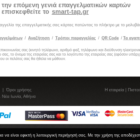
 την επόμενη γενιά επαγγελματικών καρτών
επισκεφθείτε το
smart-tap.gr
ραγγελία της επαγγελματικής σας κάρτας πατώντας το πλήκτρο με το μολυβάκ
αγγελμάτων
/
Αναζήτηση
/
Τρόποι παραγγελίας
/
QR Code
/
Τα αγαπ
α επικοινωνίας σας (κινητό τηλέφωνο, αριθμό φαξ, τηλέφωνο και διεύθυνση ηλεκτρον
 σας, το όνομα της εταιρείας σας και το λογότυπο της εταιρείας σας (εφόσον υπάρχ
 που οι πελάτες σας θα ήθελα να μάθουν.
|
Όροι χρήσης
Η εταιρεία
|
Πιστο
 Νέα Ιωνία, Αθήνα
για να είναι εφικτή η λειτουργική περιήγησή σας. Με την χρήση της αποδέχεσ