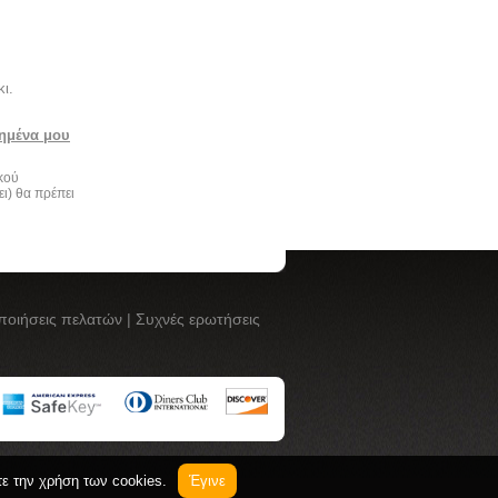
ι.
ημένα μου
ικού
ει) θα πρέπει
ποιήσεις πελατών
|
Συχνές ερωτήσεις
τε την χρήση των cookies.
Έγινε