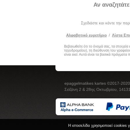
Αν αναζητάτε
Σχεδιάστε και κάντε την πα
Αλφαβητικό ευρετήριο
/
Λίστα Επ
Βεβαιωθείτε ότι το όνομά σας, τα στοιχεί
ταχυδρομείου), τη διεύθυνση του γραφείου
είναι εκεί. Αυτά είναι τα βασικά πράγματα
epaggelmatikes kartes ©2017-2020
Σεϊζάνη 2 & 28ης Οκτωβρίου, 14131
Η ιστοσελίδα χρησιμοποιεί cookies 