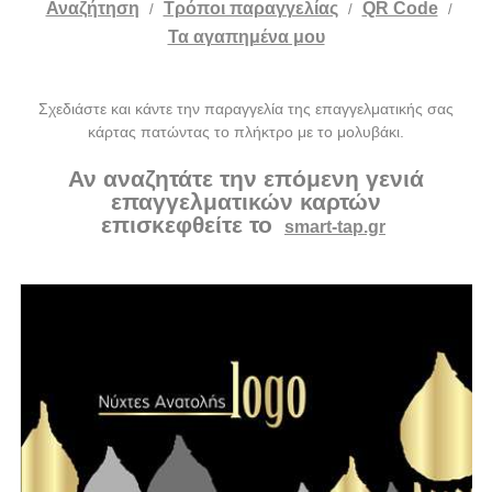
Αναζήτηση
Tρόποι παραγγελίας
QR Code
/
/
/
Τα αγαπημένα μου
Σχεδιάστε και κάντε την παραγγελία της επαγγελματικής σας
κάρτας πατώντας το πλήκτρο με το μολυβάκι.
Αν αναζητάτε την επόμενη γενιά
επαγγελματικών καρτών
επισκεφθείτε το
smart-tap.gr