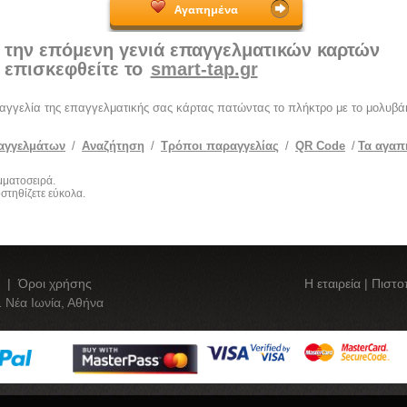
Αγαπημένα
 την επόμενη γενιά επαγγελματικών καρτών
επισκεφθείτε το
smart-tap.gr
ραγγελία της επαγγελματικής σας κάρτας πατώντας το πλήκτρο με το μολυβάκ
αγγελμάτων
/
Αναζήτηση
/
Τρόποι παραγγελίας
/
QR Code
/
Τα αγαπ
μματοσειρά.
στηθίζετε εύκολα.
|
Όροι χρήσης
Η εταιρεία
|
Πιστο
 Νέα Ιωνία, Αθήνα