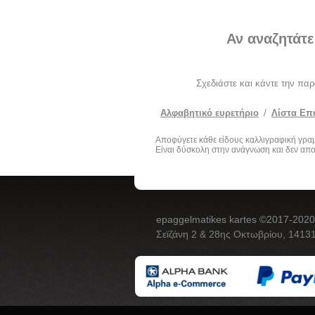
Αν αναζητάτε
Σχεδιάστε και κάντε την πα
Αλφαβητικό ευρετήριο
/
Λίστα Επ
Αποφύγετε κάθε είδους καλλιγραφική γρα
Είναι δύσκολη στην ανάγνωση και δεν απο
epaggelmatikes kartes ©2017-2020
Σεϊζάνη 2 & 28ης Οκτωβρίου, 14131