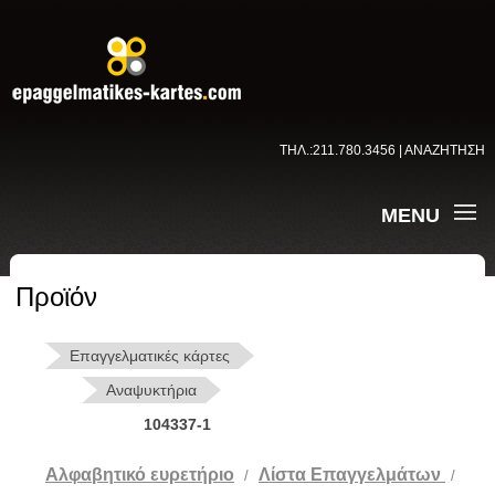
ΤΗΛ.:211.780.3456 | ΑΝΑΖΗΤΗΣΗ
MENU
Προϊόν
Επαγγελματικές κάρτες
Αναψυκτήρια
104337-1
Αλφαβητικό ευρετήριο
Λίστα Επαγγελμάτων
/
/