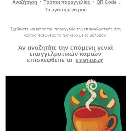
Αναζήτηση
Tρόποι παραγγελίας
QR Code
/
/
/
Τα αγαπημένα μου
Σχεδιάστε και κάντε την παραγγελία της επαγγελματικής σας
κάρτας πατώντας το πλήκτρο με το μολυβάκι.
Αν αναζητάτε την επόμενη γενιά
επαγγελματικών καρτών
επισκεφθείτε το
smart-tap.gr